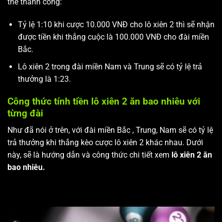
thể thành công:
Tỷ lệ 1:10 khi cược 10.000 VNĐ cho lô xiên 2 thì sẽ nhận
được tiền khi thắng cuộc là 100.000 VNĐ cho đài miền
Bắc.
Lô xiên 2 trong đài miền Nam và Trung sẽ có tỷ lệ trả
thưởng là 1:23.
Công thức tính tiền lô xiên 2 ăn bao nhiêu với
từng đài
Như đã nói ở trên, với đài miền Bắc , Trung, Nam sẽ có tỷ lệ
trả thưởng khi thắng kèo cược lô xiên 2 khác nhau. Dưới
này, sẽ là hướng dẫn và công thức chi tiết xem
lô xiên 2 ăn
bao nhiêu.