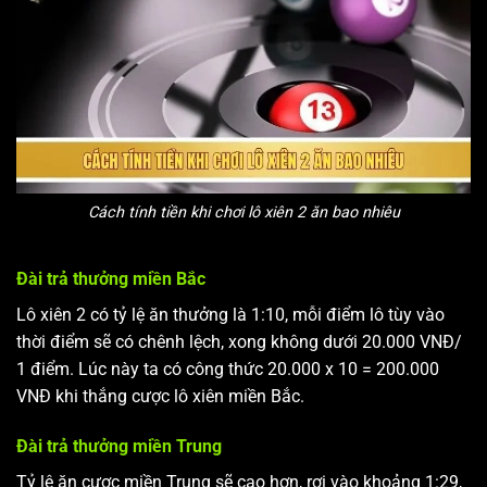
Cách tính tiền khi chơi lô xiên 2 ăn bao nhiêu
Đài trả thưởng miền Bắc
Lô xiên 2 có tỷ lệ ăn thưởng là 1:10, mỗi điểm lô tùy vào
thời điểm sẽ có chênh lệch, xong không dưới 20.000 VNĐ/
1 điểm. Lúc này ta có công thức 20.000 x 10 = 200.000
VNĐ khi thắng cược lô xiên miền Bắc.
Đài trả thưởng miền Trung
Tỷ lệ ăn cược miền Trung sẽ cao hơn, rơi vào khoảng 1:29,