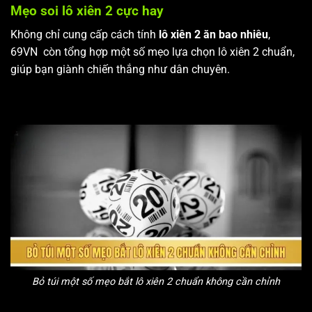
Mẹo soi lô xiên 2 cực hay
Không chỉ cung cấp cách tính
lô xiên 2 ăn bao nhiêu
,
69VN còn tổng hợp một số mẹo lựa chọn lô xiên 2 chuẩn,
giúp bạn giành chiến thắng như dân chuyên.
Bỏ túi một số mẹo bắt lô xiên 2 chuẩn không cần chỉnh