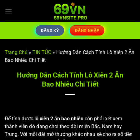
Bỏ
qua
nội
dung
ĐĂNG KÝ
ĐĂNG NHẬP
Trang Chủ
»
TIN TỨC
»
Hướng Dẫn Cách Tính Lô Xiên 2 Ăn
Bao Nhiêu Chi Tiết
Hướng Dẫn Cách Tính Lô Xiên 2 Ăn
Bao Nhiêu Chi Tiết
Để tính được
lô xiên 2 ăn bao nhiêu
còn phải xét xem
thành viên đó đang chơi theo đài miền Bắc, Nam hay
Trung. Với mỗi đài mở thưởng khác nhau sẽ cho ra số tiền