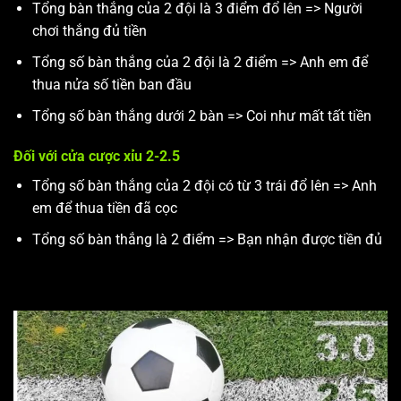
Tổng bàn thắng của 2 đội là 3 điểm đổ lên => Người
chơi thắng đủ tiền
Tổng số bàn thắng của 2 đội là 2 điểm => Anh em để
thua nửa số tiền ban đầu
Tổng số bàn thắng dưới 2 bàn => Coi như mất tất tiền
Đối với cửa cược xỉu 2-2.5
Tổng số bàn thắng của 2 đội có từ 3 trái đổ lên => Anh
em để thua tiền đã cọc
Tổng số bàn thắng là 2 điểm => Bạn nhận được tiền đủ