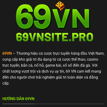
Bao
Nhiêu
Chi
Tiết
69VN
– Thương hiệu cá cược trực tuyến hàng đầu Việt Nam,
cung cấp kho giải trí đa dạng từ cá cược thể thao, casino
trực tuyến, bắn cá, nổ hũ, game bài, xổ số đến đá gà. Với
chất lượng vượt trội và dịch vụ uy tín, 69 VN cam kết mang
đến cho người chơi trải nghiệm giải trí toàn diện và đẳng
cấp.
HƯỚNG DẪN 69VN