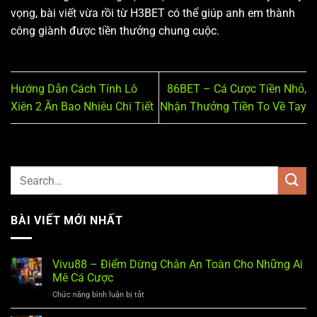
vọng, bài viết vừa rồi từ H3BET có thể giúp anh em thành
công giành được tiền thưởng chung cuộc.
Hướng Dẫn Cách Tính Lô
86BET – Cá Cược Tiền Nhỏ,
Xiên 2 Ăn Bao Nhiêu Chi Tiết
Nhận Thưởng Tiền To Về Tay
BÀI VIẾT MỚI NHẤT
Vivu88 – Điểm Dừng Chân An Toàn Cho Những Ai
Mê Cá Cược
Chức năng bình luận bị tắt
ở
Vivu88