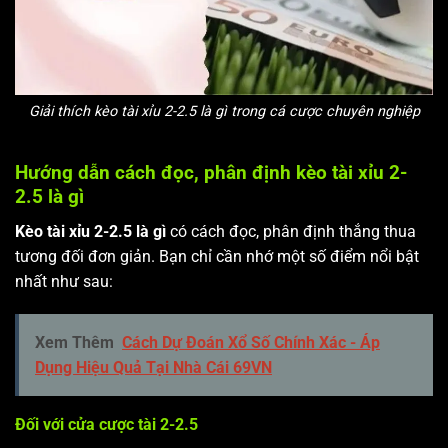
Giải thích kèo tài xỉu 2-2.5 là gì trong cá cược chuyên nghiệp
Hướng dẫn cách đọc, phân định kèo tài xỉu 2-
2.5 là gì
Kèo tài xỉu 2-2.5 là gì
có cách đọc, phân định thắng thua
tương đối đơn giản. Bạn chỉ cần nhớ một số điểm nổi bật
nhất như sau:
Xem Thêm
Cách Dự Đoán Xổ Số Chính Xác - Áp
Dụng Hiệu Quả Tại Nhà Cái 69VN
Đối với cửa cược tài 2-2.5