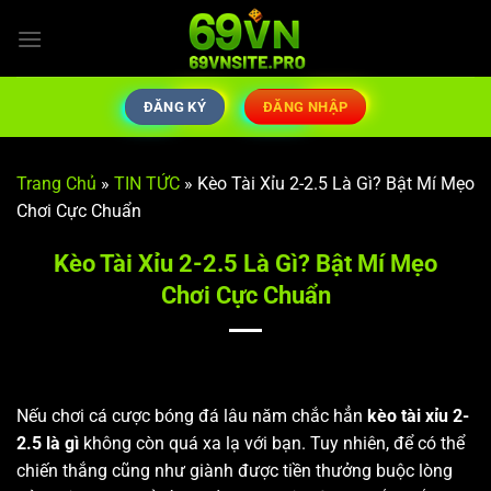
Bỏ
qua
nội
dung
ĐĂNG KÝ
ĐĂNG NHẬP
Trang Chủ
»
TIN TỨC
»
Kèo Tài Xỉu 2-2.5 Là Gì? Bật Mí Mẹo
Chơi Cực Chuẩn
Kèo Tài Xỉu 2-2.5 Là Gì? Bật Mí Mẹo
Chơi Cực Chuẩn
Nếu chơi cá cược bóng đá lâu năm chắc hẳn
kèo tài xỉu 2-
2.5 là gì
không còn quá xa lạ với bạn. Tuy nhiên, để có thể
chiến thắng cũng như giành được tiền thưởng buộc lòng