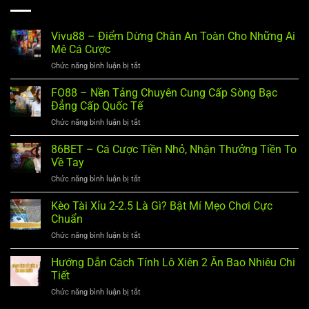
Vivu88 – Điểm Dừng Chân An Toàn Cho Những Ai
Mê Cá Cược
Chức năng bình luận bị tắt
ở
Vivu88
–
FO88 – Nền Tảng Chuyên Cung Cấp Sòng Bạc
Điểm
Đẳng Cấp Quốc Tế
Dừng
Chức năng bình luận bị tắt
ở
Chân
FO88
An
–
86BET – Cá Cược Tiền Nhỏ, Nhận Thưởng Tiền To
Toàn
Nền
Cho
Về Tay
Tảng
Những
Chức năng bình luận bị tắt
ở
Chuyên
Ai
86BET
Cung
Mê
–
Kèo Tài Xỉu 2-2.5 Là Gì? Bật Mí Mẹo Chơi Cực
Cấp
Cá
Cá
Sòng
Chuẩn
Cược
Cược
Bạc
Chức năng bình luận bị tắt
ở
Tiền
Đẳng
Kèo
Nhỏ,
Cấp
Tài
Hướng Dẫn Cách Tính Lô Xiên 2 Ăn Bao Nhiêu Chi
Nhận
Quốc
Xỉu
Thưởng
Tiết
Tế
2-
Tiền
Chức năng bình luận bị tắt
ở
2.5
To
Hướng
Là
Về