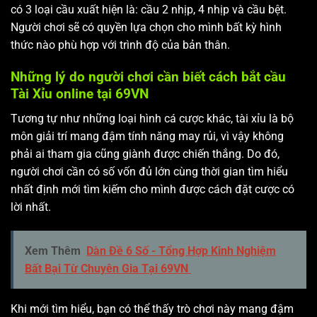
có 3 loại cầu xuất hiện là: cầu 2 nhịp, 4 nhịp và cầu bệt.
Người chơi sẽ có quyền lựa chọn cho mình bất kỳ hình
thức nào phù hợp với trình độ của bản thân.
Những lý do người chơi cần biết cách bắt cầu
Tài Xỉu online tại 69VN
Tương tự như những loại hình cá cược khác, tài xỉu là bộ
môn giải trí mang đậm tính năng may rủi, vì vậy không
phải ai tham gia cũng giành được chiến thắng. Do đó,
người chơi cần có số vốn đủ lớn cùng thời gian tìm hiểu
nhất định mới tìm kiếm cho mình được cách đặt cược có
lời nhất.
Xem Thêm
Dàn Đề 6 Số - Tổng Hợp Kinh Nghiệm
Bất Bại Từ Chuyên Gia Tại 69VN
Khi mới tìm hiểu, bạn có thể thấy trò chơi này mang đậm