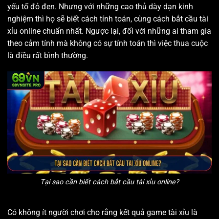
yếu tố đỏ đen. Nhưng với những cao thủ dày dạn kinh
nghiệm thì họ sẽ biết cách tính toán, cùng cách bắt cầu tài
xỉu online chuẩn nhất. Ngược lại, đối với những ai tham gia
theo cảm tính mà không có sự tính toán thì việc thua cuộc
là điều rất bình thường.
Tại sao cần biết cách bắt cầu tài xỉu online?
Có không ít người chơi cho rằng kết quả game tài xỉu là