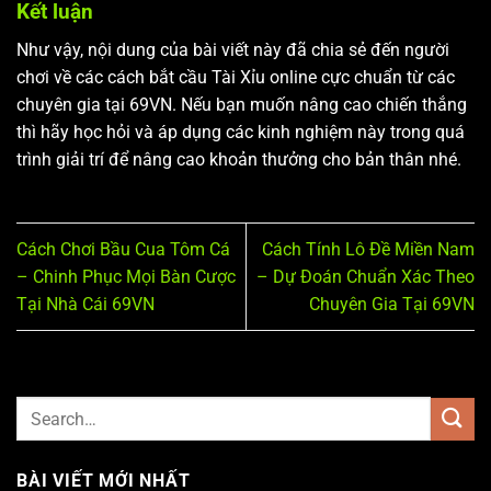
Kết luận
Như vậy, nội dung của bài viết này đã chia sẻ đến người
chơi về các cách bắt cầu Tài Xỉu online cực chuẩn từ các
chuyên gia tại 69VN. Nếu bạn muốn nâng cao chiến thắng
thì hãy học hỏi và áp dụng các kinh nghiệm này trong quá
trình giải trí để nâng cao khoản thưởng cho bản thân nhé.
Cách Chơi Bầu Cua Tôm Cá
Cách Tính Lô Đề Miền Nam
– Chinh Phục Mọi Bàn Cược
– Dự Đoán Chuẩn Xác Theo
Tại Nhà Cái 69VN
Chuyên Gia Tại 69VN
BÀI VIẾT MỚI NHẤT