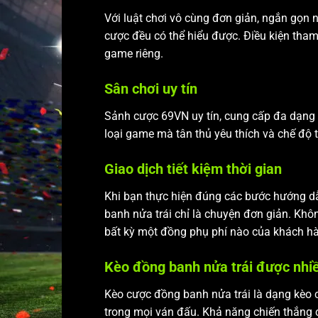
Với luật chơi vô cùng đơn giản, ngắn gọn 
cược đều có thể hiểu được. Điều kiện tham 
game riêng.
Sân chơi uy tín
Sảnh cược 69VN uy tín, cung cấp đa dạng c
loại game mà tân thủ yêu thích và chế độ
Giao dịch tiết kiệm thời gian
Khi bạn thực hiện đúng các bước hướng dẫ
banh nửa trái chỉ là chuyện đơn giản. Khôn
bất kỳ một đồng phụ phí nào của khách h
Kèo đồng banh nửa trái được nhi
Kèo cược đồng banh nửa trái là dạng kèo c
trong mọi ván đấu. Khả năng chiến thắng 