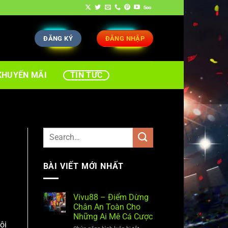
ĐĂNG KÝ
ĐĂNG NHẬP
KHUYẾN MÃI
TIN TỨC
BÀI VIẾT MỚI NHẤT
Vivu88 – Điểm Dừng
Chân An Toàn Cho
Những Ai Mê Cá Cược
ội