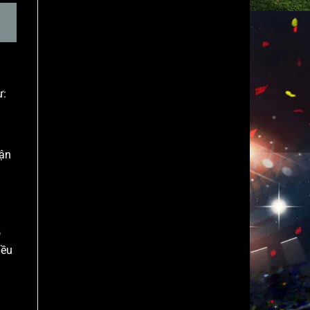
ư:
uận
o
iều