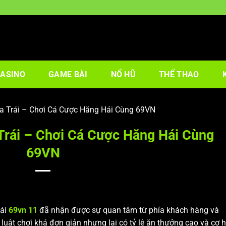
CASINO
GAME BÀI
NỔ HŨ
THỂ THAO
 Trái – Chơi Cá Cược Hăng Hái Cùng 69VN
rái – Chơi Cá Cược Hăng Hái Cùng
69VN
cái
69vn 11
đã nhận được sự quan tâm từ phía khách hàng và
ật chơi khá đơn giản nhưng lại có tỷ lệ ăn thưởng cao và cơ h